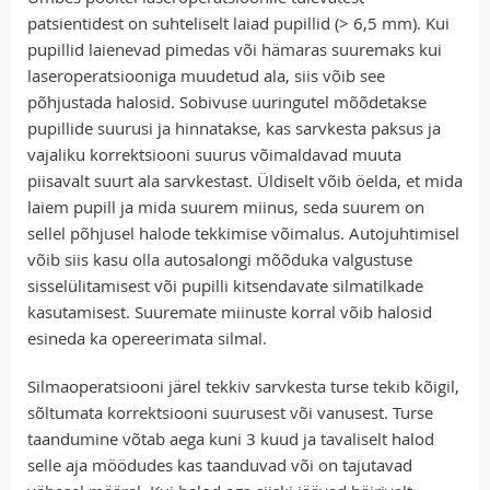
patsientidest on suhteliselt laiad pupillid (> 6,5 mm). Kui
pupillid laienevad pimedas või hämaras suuremaks kui
laseroperatsiooniga muudetud ala, siis võib see
põhjustada halosid. Sobivuse uuringutel mõõdetakse
pupillide suurusi ja hinnatakse, kas sarvkesta paksus ja
vajaliku korrektsiooni suurus võimaldavad muuta
piisavalt suurt ala sarvkestast. Üldiselt võib öelda, et mida
laiem pupill ja mida suurem miinus, seda suurem on
sellel põhjusel halode tekkimise võimalus. Autojuhtimisel
võib siis kasu olla autosalongi mõõduka valgustuse
sisselülitamisest või pupilli kitsendavate silmatilkade
kasutamisest. Suuremate miinuste korral võib halosid
esineda ka opereerimata silmal.
Silmaoperatsiooni järel tekkiv sarvkesta turse tekib kõigil,
sõltumata korrektsiooni suurusest või vanusest. Turse
taandumine võtab aega kuni 3 kuud ja tavaliselt halod
selle aja möödudes kas taanduvad või on tajutavad