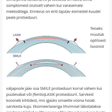
sümptomeid oluliselt vähem kui varasemate
meetoditega. Erinevus on eriti tajutav esimestel kuudel
peale protseduuri.
Teiseks
muutub
optilisest
tsoonist
väljapoole jääv osa SMILE protseduuri korral vähem kui
puutevabal või (femto)LASIK protseduuril. Sarvkest
koosneb kihtidest, mis igaüks omaette vööna hoiab
sarvkesta kuju. Eksimeerlaseriga lihvimisel läbistatakse