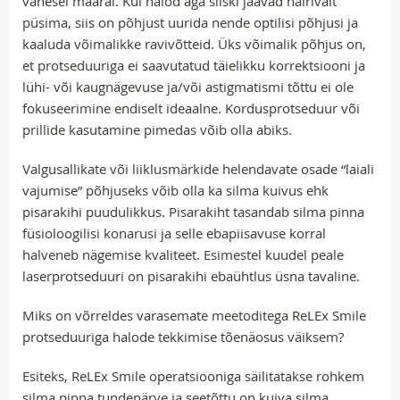
vähesel määral. Kui halod aga siiski jäävad häirivalt
püsima, siis on põhjust uurida nende optilisi põhjusi ja
kaaluda võimalikke ravivõtteid. Üks võimalik põhjus on,
et protseduuriga ei saavutatud täielikku korrektsiooni ja
lühi- või kaugnägevuse ja/või astigmatismi tõttu ei ole
fokuseerimine endiselt ideaalne. Kordusprotseduur või
prillide kasutamine pimedas võib olla abiks.
Valgusallikate või liiklusmärkide helendavate osade “laiali
vajumise” põhjuseks võib olla ka silma kuivus ehk
pisarakihi puudulikkus. Pisarakiht tasandab silma pinna
füsioloogilisi konarusi ja selle ebapiisavuse korral
halveneb nägemise kvaliteet. Esimestel kuudel peale
laserprotseduuri on pisarakihi ebaühtlus üsna tavaline.
Miks on võrreldes varasemate meetoditega ReLEx Smile
protseduuriga halode tekkimise tõenäosus väiksem?
Esiteks, ReLEx Smile operatsiooniga säilitatakse rohkem
silma pinna tundenärve ja seetõttu on kuiva silma