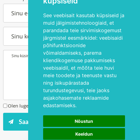
küpsiseid
Sinu e-post
See veebisait kasutab küpsiseid ja
muid jälgimistehnoloogiaid, et
parandada teie sirvimiskogemust
Sinu kontakttelefon
järgmistel eesmärkidel:
veebisaidi
põhifunktsioonide
võimaldamiseks
,
parema
Sinu küsimus või soov
kliendikogemuse pakkumiseks
veebisaidil
,
et mõõta teie huvi
meie toodete ja teenuste vastu
ning isikupärastada
turundustegevusi
,
teie jaoks
asjakohasemate reklaamide
edastamiseks
.
Olen lugenud ja nõustun
privaatsuspoliitikaga
Nõustun
Keeldun