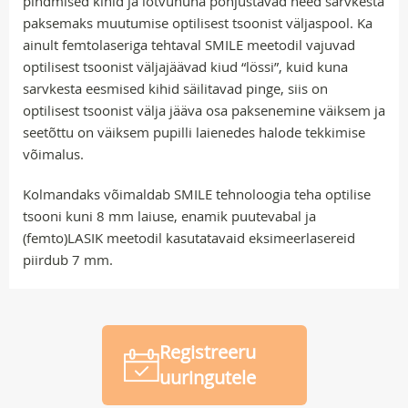
pindmised kihid ja lõtvununa põhjustavad need sarvkesta
paksemaks muutumise optilisest tsoonist väljaspool. Ka
ainult femtolaseriga tehtaval SMILE meetodil vajuvad
optilisest tsoonist väljajäävad kiud “lössi”, kuid kuna
sarvkesta eesmised kihid säilitavad pinge, siis on
optilisest tsoonist välja jääva osa paksenemine väiksem ja
seetõttu on väiksem pupilli laienedes halode tekkimise
võimalus.
Kolmandaks võimaldab SMILE tehnoloogia teha optilise
tsooni kuni 8 mm laiuse, enamik puutevabal ja
(femto)LASIK meetodil kasutatavaid eksimeerlasereid
piirdub 7 mm.
Registreeru
uuringutele