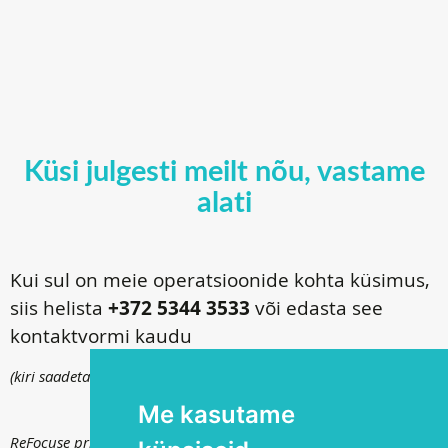
Küsi julgesti meilt nõu, vastame
alati
Kui sul on meie operatsioonide kohta küsimus,
siis helista
+372 5344 3533
või edasta see
kontaktvormi kaudu
(kiri saadetakse
info@silmakirurgia.ee
)
Me kasutame
ReFocuse privaatsuspoliitika kohta saad lugeda
siit
.