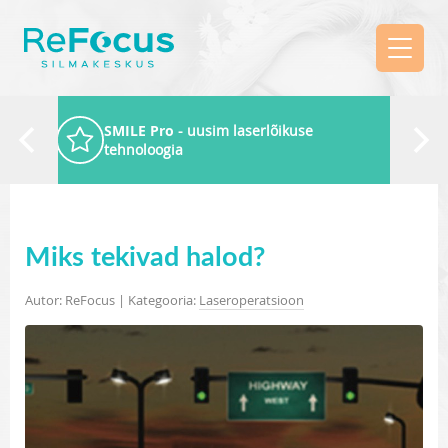
SMILE Pro
- uusim laserlõikuse
tehnoloogia
Miks tekivad halod?
Autor: ReFocus | Kategooria:
Laseroperatsioon