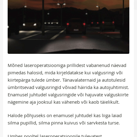
Mõned laseroperatsiooniga prillidest vabanenud näevad
pimedas halosid, mida kirjeldatakse kui valgusringi või
kiirtepärga tulede ümber. Tänavalaternaid ja autotulesid
ümbritsevad valgusringid võivad häirida ka autojuhtimist.
Enamusel juhtudel valgusringide või hajuvate valguskiirte
nägemine aja jooksul kas väheneb või kaob täielikult.
Halode põhjuseks on enamusel juhtudel kas liiga laiad
silma pupillid, silma pinna kuivus või sarvkesta turse.
Umbes pooltel laseroperatsioonile tulevatest