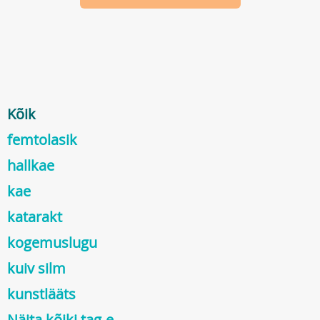
Kõik
femtolasik
hallkae
kae
katarakt
kogemuslugu
kuiv silm
kunstlääts
Näita kõiki tag-e