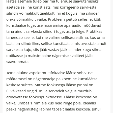
läätse asemele tuleb parima tulemuse saavutamiseks
asetada selline kunstlääts, mis korrigeerib sarvkesta
silindri võimalikult täielikult, nii et kogu silma silinder
oleks võimalikult väike. Probleem peitub selles, et kõik
kunstläätse tugevuse määramise aparaadid mõõdavad
täna ainult sarvkesta silindri tugevust ja telge. Praktikas
tähendab see, et kui me valime sellisesse silma, kus oma
lääts on silindriline, sellise kunstläätse mis arvestab ainult
sarvkesta kuju, siis jääb vastav jääk-silinder kogu silma
optikasse ja maksimaalne nägemise kvaliteet jääb
saavutamata.
Teine oluline aspekt multifokaalse läätse sobivuse
määramisel on nägemistelje paiknemine kunstläätse
keskosa suhtes. Mitme fookusega läätse pinnal on
üliväikesed ringid, mille servadelt valgus murdub
erinevatesse fookuspunktidesse. Läätse keskosas on
väike, umbes 1 mm ala kus neid ringe pole. Ideaalis
peaks nägemistelg läbima täpselt läätse keskosa. Juhul