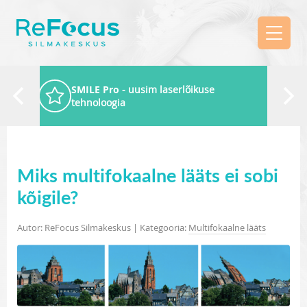
SMILE Pro
- uusim laserlõikuse
tehnoloogia
Miks multifokaalne lääts ei sobi
kõigile?
Autor: ReFocus Silmakeskus | Kategooria:
Multifokaalne lääts