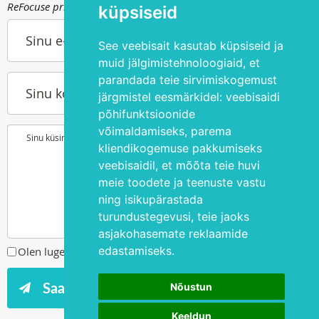
ReFocuse privaatsuspoliitika kohta saad lugeda
siit
.
küpsiseid
Sinu e-post
See veebisait kasutab küpsiseid ja
muid jälgimistehnoloogiaid, et
parandada teie sirvimiskogemust
Sinu kontakttelefon
järgmistel eesmärkidel:
veebisaidi
põhifunktsioonide
võimaldamiseks
,
parema
Sinu küsimus või soov
kliendikogemuse pakkumiseks
veebisaidil
,
et mõõta teie huvi
meie toodete ja teenuste vastu
ning isikupärastada
turundustegevusi
,
teie jaoks
asjakohasemate reklaamide
edastamiseks
.
Olen lugenud ja nõustun
privaatsuspoliitikaga
Nõustun
Keeldun