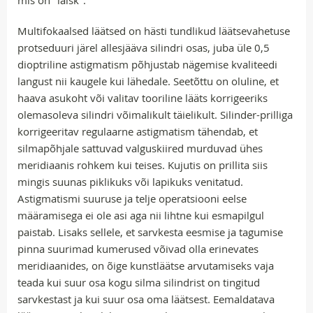
mis on "laisk".
Multifokaalsed läätsed on hästi tundlikud läätsevahetuse
protseduuri järel allesjääva silindri osas, juba üle 0,5
dioptriline astigmatism põhjustab nägemise kvaliteedi
langust nii kaugele kui lähedale. Seetõttu on oluline, et
haava asukoht või valitav tooriline lääts korrigeeriks
olemasoleva silindri võimalikult täielikult. Silinder-prilliga
korrigeeritav regulaarne astigmatism tähendab, et
silmapõhjale sattuvad valguskiired murduvad ühes
meridiaanis rohkem kui teises. Kujutis on prillita siis
mingis suunas piklikuks või lapikuks venitatud.
Astigmatismi suuruse ja telje operatsiooni eelse
määramisega ei ole asi aga nii lihtne kui esmapilgul
paistab. Lisaks sellele, et sarvkesta eesmise ja tagumise
pinna suurimad kumerused võivad olla erinevates
meridiaanides, on õige kunstläätse arvutamiseks vaja
teada kui suur osa kogu silma silindrist on tingitud
sarvkestast ja kui suur osa oma läätsest. Eemaldatava