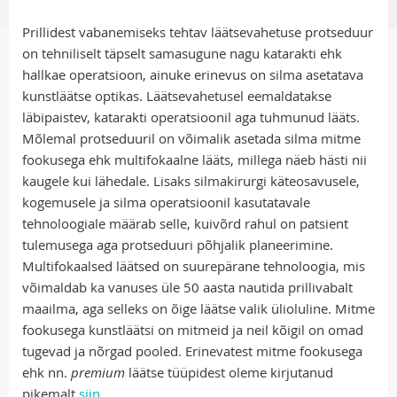
Prillidest vabanemiseks tehtav läätsevahetuse protseduur
on tehniliselt täpselt samasugune nagu katarakti ehk
hallkae operatsioon, ainuke erinevus on silma asetatava
kunstläätse optikas. Läätsevahetusel eemaldatakse
läbipaistev, katarakti operatsioonil aga tuhmunud lääts.
Mõlemal protseduuril on võimalik asetada silma mitme
fookusega ehk multifokaalne lääts, millega näeb hästi nii
kaugele kui lähedale. Lisaks silmakirurgi käteosavusele,
kogemusele ja silma operatsioonil kasutatavale
tehnoloogiale määrab selle, kuivõrd rahul on patsient
tulemusega aga protseduuri põhjalik planeerimine.
Multifokaalsed läätsed on suurepärane tehnoloogia, mis
võimaldab ka vanuses üle 50 aasta nautida prillivabalt
maailma, aga selleks on õige läätse valik ülioluline. Mitme
fookusega kunstläätsi on mitmeid ja neil kõigil on omad
tugevad ja nõrgad pooled. Erinevatest mitme fookusega
ehk nn.
premium
läätse tüüpidest oleme kirjutanud
pikemalt
siin
.