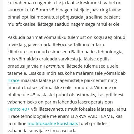
kui vahemaa nägemistelje ja läätse keskpunkti vahel on
suurem kui 0,5 mm võib nägemisteljele jääv ring läätse
pinnal optilisi moonutusi põhjustada ja selline patsient
multifokaalse läätsega saadud nägemisega rahul ei ole.
Pakkuda parimat võimalikku tulemust on kogu aeg olnud
meie kirg ja eesmärk. ReFocuse Tallinna ja Tartu
kliinikutes on nüüd esimesena Baltimaades tehnoloogia,
mis võimaldab eraldada sarvkesta ja läätse optilisi
omadusi ja viia nii
premium
läätsede tulemused uuele
tasemele. Lisaks silindri asukoha määramisele võimaldab
iTrace
määrata läätse ja nägemistelje paiknemist ning
hinnata läätses võimalikke ealisi muutusi. Viimane on
oluline üle 45 aastastel puhul otsustamaks, kas prillidest
vabanemiseks on parim lahendus laseroperatsioon
Femto 40+
või läätsevahetus multifokaalse läätsega. Tänu
iTrace tehnoloogiale me enam EI ARVA VAID TEAME, kas
ja milline
multifokaalne kunstlääts
tuleb prillidest
vabaneda soovijale silma asetada.