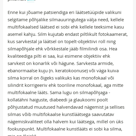
Enne kui jõuame patsiendiga eri läätsetüüpide valikuni
selgitame põhjalike silmauuringutega välja need, kellele
multifokaalsed läätsed ei sobi ehk kellele teeksime kasu
asemel kahju. Silm kujutab endast piltlikult fotokaamerat,
kus sarvkestal ja läätsel on topelt-objektiivi roll ning
silmapõhjale ehk võrkkestale jääb filmilindi osa. Hea
kvaliteediga pilti ei saa, kui esimene objektiiv ehk
sarvkest on konarlik või hägune. Sarvkesta armide,
ebanormaalse kuju (n. keratokoonuse) või väga kuiva
silma korral on õigeks valikuks kas monofokaal või
silindrit korrigeeriv ehk tooriline monofokaal, aga mitte
multifokaalne lääts. Sama lugu on silmapõhjaga -
kollatähni haiguste, diabeedi ja glaukoomi poolt
põhjustatud muutused halvendavad nägemist ja sellises
silmas võib multifokaalse kunstläätsega saavutatav
nägemiskvaliteet olla halvem kui läätsega, millel on üks
fookuspunkt. Multifokaalne kunstlääts ei sobi ka silma,