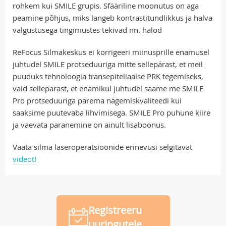
rohkem kui SMILE grupis. Sfääriline moonutus on aga
peamine põhjus, miks langeb kontrastitundlikkus ja halva
valgustusega tingimustes tekivad nn. halod
ReFocus Silmakeskus ei korrigeeri miinusprille enamusel
juhtudel SMILE protseduuriga mitte sellepärast, et meil
puuduks tehnoloogia transepiteliaalse PRK tegemiseks,
vaid sellepärast, et enamikul juhtudel saame me SMILE
Pro protseduuriga parema nägemiskvaliteedi kui
saaksime puutevaba lihvimisega. SMILE Pro puhune kiire
ja vaevata paranemine on ainult lisaboonus.
Vaata silma laseroperatsioonide erinevusi selgitavat
videot!
Registreeru
uuringutele