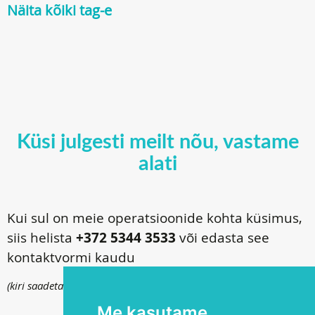
Näita kõiki tag-e
Küsi julgesti meilt nõu, vastame
alati
Kui sul on meie operatsioonide kohta küsimus,
siis helista
+372 5344 3533
või edasta see
kontaktvormi kaudu
(kiri saadetakse
info@silmakirurgia.ee
)
Me kasutame