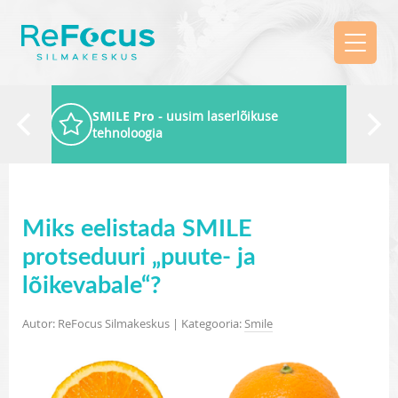
SMILE Pro
- uusim laserlõikuse
tehnoloogia
Miks eelistada SMILE
protseduuri „puute- ja
lõikevabale“?
Autor: ReFocus Silmakeskus | Kategooria:
Smile