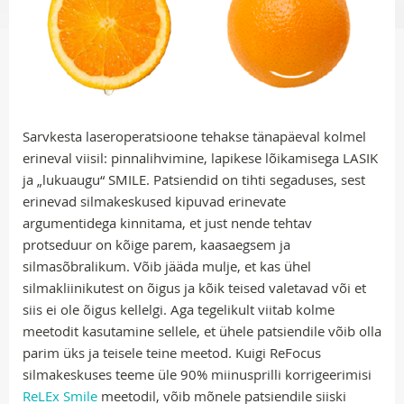
Sarvkesta laseroperatsioone tehakse tänapäeval kolmel
erineval viisil: pinnalihvimine, lapikese lõikamisega LASIK
ja „lukuaugu“ SMILE. Patsiendid on tihti segaduses, sest
erinevad silmakeskused kipuvad erinevate
argumentidega kinnitama, et just nende tehtav
protseduur on kõige parem, kaasaegsem ja
silmasõbralikum. Võib jääda mulje, et kas ühel
silmakliinikutest on õigus ja kõik teised valetavad või et
siis ei ole õigus kellelgi. Aga tegelikult viitab kolme
meetodit kasutamine sellele, et ühele patsiendile võib olla
parim üks ja teisele teine meetod. Kuigi ReFocus
silmakeskuses teeme üle 90% miinusprilli korrigeerimisi
ReLEx Smile
meetodil, võib mõnele patsiendile siiski