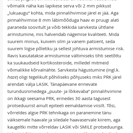
võimalik näha kas lapikese serva või 2 mm pikkust
„lukuaugu“ kohta, mida pinnalihvimise järel ei jää. Aga
pinnalihvimise 8 mm läbimõõduga haav ei pruugi alati
paraneda soovitult ja võib tekkida sarvkesta ühtlane
armistumine, mis halvendab nägemise kvaliteeti. Mida
suurem miinus, kuivem silm ja vanem patsient, seda
suurem liigse põletiku ja sellest johtuva armistumise risk.
Ravis kasutatakse armistumise vältimiseks tihti seetõttu
ka suukaudseid kortikosteroide, milledel mitmeid
võimalikke kõrvalnähte. Sarvkesta hägustumine (ingl.k.
haze
) oligi tegelikult põhiliseks põhjuseks miks PRK järel
arendati välja LASIK. Tänapäevane erinevate
turundusnimedega „puute- ja lõikevaba“ pinnalihvimine
on ikkagi seesama PRK, erinedes 30 aasta tagusest
protseduurist ainult epiteeli eemaldamise viisilt. Tõsi,
võrreldes algse PRK tehnikaga on paranemine tänu
väiksemale haavale ja siledale haavaservale kiirem, aga
kaugeltki mitte võrreldav LASIK või SMILE protseduuriga.