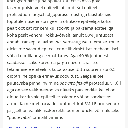
korrigeeritakse juba optikat kui teises osas pole
laserimpulsid veel epiteeli läbinud. Kui epiteel
protseduuri järgselt algupärase mustriga taastub, siis
lõpptulemusena korrigeeriti õhukese epiteeliga koha
pealt optikat rohkem kui sooviti ja paksema epiteeliga
koha pealt vähem. Kokkuvõtvalt, ainult 60% juhtudest
annab transepiteliaalne PRK samasuguse tulemuse, mille
oleksime saanud epiteeli enne lihvimist kas mehaaniliselt
või alkoholilahuga eemaldades. Aga 40 % juhtudest
saadakse lisaks kõrgema järgu nägemishäirete
tekitamisele epiteeli isikupärasuse tõttu suurem kui 0,5
dioptriline optika erinevus soovitust. Seega ei ole
puutevaba pinnalihvimine
one-size-fits-all
protseduur. Küll
aga on see valikmeetodiks näiteks patsiendile, kellel on
olnud korduvaid epiteeli erosioone või on sarvkestas
arme. Ka nendel harvadel juhtudel, kui SMILE protseduuri
järgselt on vajalik lisakorrektsioon on üheks võimaluseks
"puutevaba" pinnalihvimine.