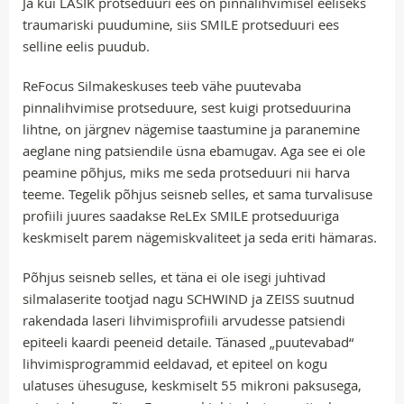
Ja kui LASIK protseduuri ees on pinnalihvimisel eeliseks
traumariski puudumine, siis SMILE protseduuri ees
selline eelis puudub.
ReFocus Silmakeskuses teeb vähe puutevaba
pinnalihvimise protseduure, sest kuigi protseduurina
lihtne, on järgnev nägemise taastumine ja paranemine
aeglane ning patsiendile üsna ebamugav. Aga see ei ole
peamine põhjus, miks me seda protseduuri nii harva
teeme. Tegelik põhjus seisneb selles, et sama turvalisuse
profiili juures saadakse ReLEx SMILE protseduuriga
keskmiselt parem nägemiskvaliteet ja seda eriti hämaras.
Põhjus seisneb selles, et täna ei ole isegi juhtivad
silmalaserite tootjad nagu SCHWIND ja ZEISS suutnud
rakendada laseri lihvimisprofiili arvudesse patsiendi
epiteeli kaardi peeneid detaile. Tänased „puutevabad“
lihvimisprogrammid eeldavad, et epiteel on kogu
ulatuses ühesuguse, keskmiselt 55 mikroni paksusega,