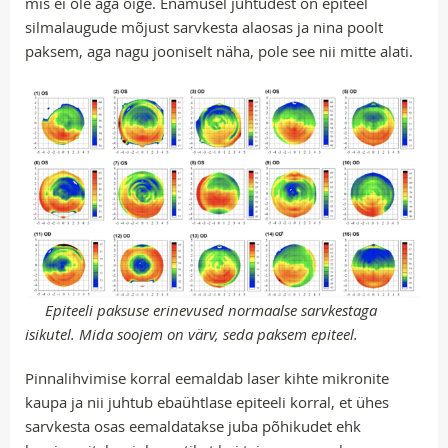
mis ei ole aga õige. Enamusel juhtudest on epiteel
silmalaugude mõjust sarvkesta alaosas ja nina poolt
paksem, aga nagu jooniselt näha, pole see nii mitte alati.
Epiteeli paksuse erinevused normaalse sarvkestaga
isikutel. Mida soojem on värv, seda paksem epiteel.
Pinnalihvimise korral eemaldab laser kihte mikronite
kaupa ja nii juhtub ebaühtlase epiteeli korral, et ühes
sarvkesta osas eemaldatakse juba põhikudet ehk