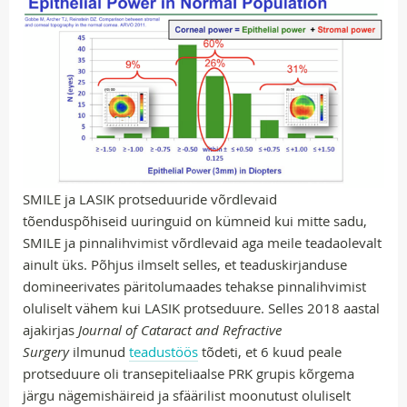
SMILE ja LASIK protseduuride võrdlevaid
tõenduspõhiseid uuringuid on kümneid kui mitte sadu,
SMILE ja pinnalihvimist võrdlevaid aga meile teadaolevalt
ainult üks. Põhjus ilmselt selles, et teaduskirjanduse
domineerivates päritolumaades tehakse pinnalihvimist
oluliselt vähem kui LASIK protseduure. Selles 2018 aastal
ajakirjas
Journal of Cataract and Refractive
Surgery
ilmunud
teadustöös
tõdeti, et 6 kuud peale
protseduure oli transepiteliaalse PRK grupis kõrgema
järgu nägemishäireid ja sfäärilist moonutust oluliselt