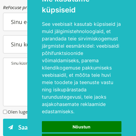
ReFocuse privaatsuspoliitika kohta saad lugeda
siit
.
küpsiseid
Sinu e-post
See veebisait kasutab küpsiseid ja
muid jälgimistehnoloogiaid, et
parandada teie sirvimiskogemust
Sinu kontakttelefon
järgmistel eesmärkidel:
veebisaidi
põhifunktsioonide
võimaldamiseks
,
parema
Sinu küsimus või soov
kliendikogemuse pakkumiseks
veebisaidil
,
et mõõta teie huvi
meie toodete ja teenuste vastu
ning isikupärastada
turundustegevusi
,
teie jaoks
asjakohasemate reklaamide
edastamiseks
.
Olen lugenud ja nõustun
privaatsuspoliitikaga
Nõustun