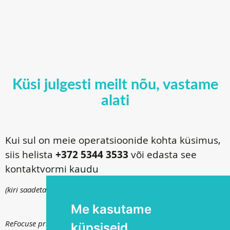
Küsi julgesti meilt nõu, vastame
alati
Kui sul on meie operatsioonide kohta küsimus,
siis helista
+372 5344 3533
või edasta see
kontaktvormi kaudu
(kiri saadetakse
info@silmakirurgia.ee
)
Me kasutame
ReFocuse privaatsuspoliitika kohta saad lugeda
siit
.
küpsiseid