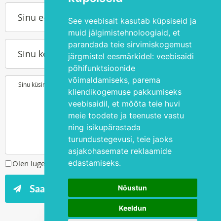
Sinu e-post
See veebisait kasutab küpsiseid ja
muid jälgimistehnoloogiaid, et
parandada teie sirvimiskogemust
Sinu kontakttelefon
järgmistel eesmärkidel:
veebisaidi
põhifunktsioonide
võimaldamiseks
,
parema
Sinu küsimus või soov
kliendikogemuse pakkumiseks
veebisaidil
,
et mõõta teie huvi
meie toodete ja teenuste vastu
ning isikupärastada
turundustegevusi
,
teie jaoks
asjakohasemate reklaamide
edastamiseks
.
Olen lugenud ja nõustun
privaatsuspoliitikaga
Nõustun
Keeldun