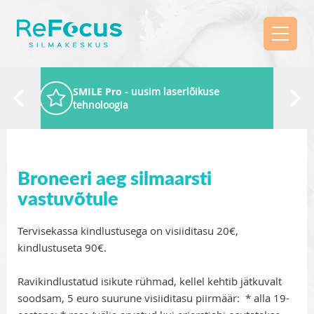
SMILE Pro
- uusim laserlõikuse
tehnoloogia
Broneeri aeg silmaarsti
vastuvõtule
Tervisekassa kindlustusega on visiiditasu 20€,
kindlustuseta 90€.
Ravikindlustatud isikute rühmad, kellel kehtib jätkuvalt
soodsam, 5 euro suurune visiiditasu piirmäär: * alla 19-