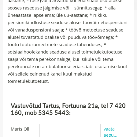
aastane; * rase (välja arvatud kui eriarstiabi osutatakse
seoses raseduse jälgimise või sünnitusega); * alla
üheaastase lapse ema; üle 63-aastane; * riikliku
pensionikindlustuse seaduse alusel töövõimetuspensioni
või vanaduspensioni saaja; * töövõimetoetuse seaduse
alusel tuvastatud osalise või puuduva töövõimega; *
töötu tööturumeetmete seaduse tähenduses; *
sotsiaalhoolekande seaduse alusel toimetulekutoetuse
saaja või tema perekonnaliige, kui isikule või tema
perekonnale on ambulatoorse eriarstiabi osutamise kuul
või sellele eelnenud kahel kuul makstud
toimetulekutoetust.
Vastuvõtud Tartus, Fortuuna 21a, tel 7 420
160, mob 5345 5443:
Maris Oll
vaata
aegu...