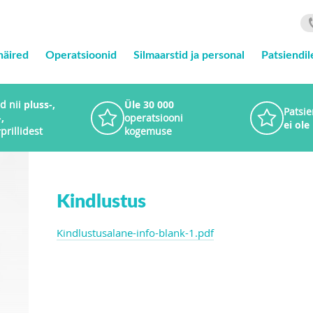
häired
Operatsioonid
Silmaarstid ja personal
Patsiendil
d nii
pluss-,
Üle 30 000
Patsie
,
operatsiooni
ei ole
r
prillidest
kogemuse
Kindlustus
Kindlustusalane-info-blank-1.pdf