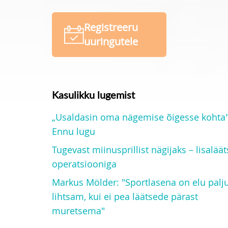
Registreeru
uuringutele
Kasulikku lugemist
„Usaldasin oma nägemise õigesse kohta"
Ennu lugu
Tugevast miinusprillist nägijaks – lisaläät
operatsiooniga
Markus Mölder: "Sportlasena on elu palj
lihtsam, kui ei pea läätsede pärast
muretsema"