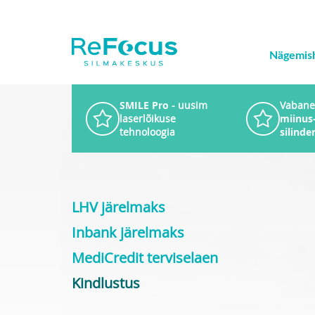
Nägemis
SMILE Pro
- uusim
Vabane
laserlõikuse
miinus-
tehnoloogia
silinde
LHV järelmaks
Inbank järelmaks
MediCredit terviselaen
Kindlustus