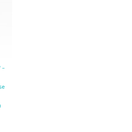
 –
se
u