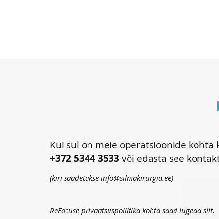
Kui sul on meie operatsioonide kohta k
+372 5344 3533
või edasta see kontak
(kiri saadetakse
info@silmakirurgia.ee
)
ReFocuse privaatsuspoliitika kohta saad lugeda
siit
.