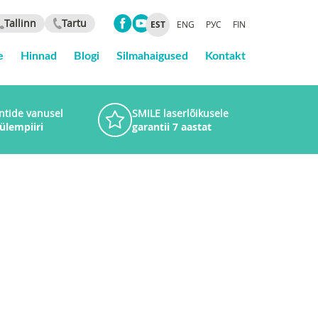
Tallinn
Tartu
EST
ENG
РУС
FIN
e
Hinnad
Blogi
Silmahaigused
Kontakt
ntide vanusel
SMILE laserlõikusele
 ülempiiri
garantii 7 aastat