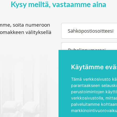
Kysy meiltä, vastaamme aina
tamme, soita numeroon
Sähköpostiosoitteesi
lomakkeen välityksellä
Puhelinnumerosi
Käytämme eväs
Kysymyksesi tai toiveesi
Tämä verkkosivusto käy
parantaakseen selausko
perustoimintojen käytt
verkkosivustolla
,
mitta
palveluitamme kohtaa
Olen lukenut ja hyväksyn
yk
markkinointivuorovaiku