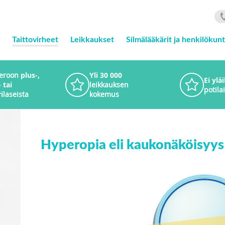
Taittovirheet
Leikkaukset
Silmälääkärit ja henkilökun
 eroon
plus-,
Yli 30 000
Ei ylä
 tai
leikkauksen
potilai
i
laseista
kokemus
Hyperopia eli kaukonäköisyys