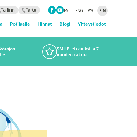
Tallinn
Tartu
EST
ENG
РУС
FIN
ta
Potilaalle
Hinnat
Blogi
Yhteystiedot
ikärajaa
SMILE leikkauksilla
7
lle
vuoden takuu