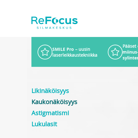
Pääset
SMILE Pro
– uusin
miinus-
laserleikkaustekniikka
sylinter
Likinäköisyys
Kaukonäköisyys
Astigmatismi
Lukulasit