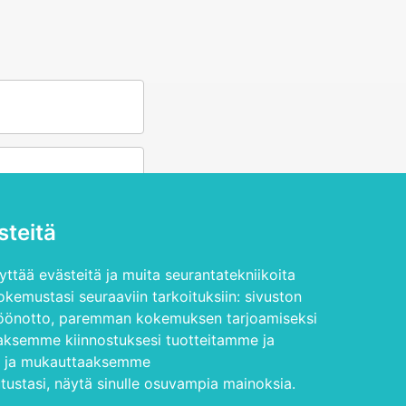
teitä
ttää evästeitä ja muita seurantatekniikoita
kemustasi seuraaviin tarkoituksiin:
sivuston
öönotto
,
paremman kokemuksen tarjoamiseksi
aksemme kiinnostuksesi tuotteitamme ja
n ja mukauttaaksemme
sityisyysehdot
tustasi
,
näytä sinulle osuvampia mainoksia
.