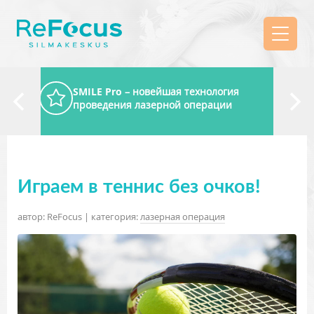
SMILE Pro
– новейшая технология
проведения лазерной операции
Играем в теннис без очков!
автор: ReFocus | категория:
лазерная операция