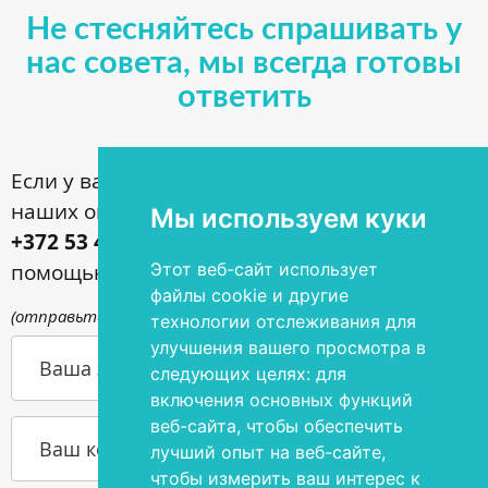
Не стесняйтесь спрашивать у
нас совета, мы всегда готовы
ответить
Если у вас имеются вопросы по поводу
наших операций, звоните по номеру
Мы используем куки
+372 53 44 35 33
или задавайте их с
Этот веб-сайт использует
помощью контактной формы
файлы cookie и другие
(отправьте письмо по адресу
info@silmakirurgia.ee
)
технологии отслеживания для
улучшения вашего просмотра в
Ваша э-почта
следующих целях:
для
включения основных функций
веб-сайта
,
чтобы обеспечить
Ваш контактный номер телефона
лучший опыт на веб-сайте
,
чтобы измерить ваш интерес к