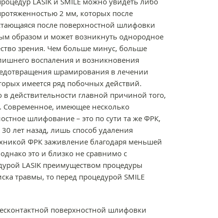
роцедур LASIK и SMILE можно увидеть либо
протяженностью 2 мм, которых после
остающаяся после поверхностной шлифовки
мым образом и может возникнуть однородное
ство зрения. Чем больше минус, больше
излишнего воспаления и возникновения
предотвращения шрамирования в лечении
торых имеется ряд побочных действий.
ло в действительности главной причиной того,
K. Современное, имеющее несколько
стное шлифование – это по сути та же ФРК,
30 лет назад, лишь способ удаления
техникой ФРК заживление благодаря меньшей
однако это и близко не сравнимо с
едурой LASIK преимуществом процедуры
ска травмы, то перед процедурой SMILE
 бесконтактной поверхностной шлифовки