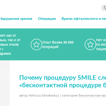
Нарушения зрения
Операции
Врачи-офталмологи и п
яет как от
вых
, так и от
Нет о
Опыт
более 30 000
овых
очков
по во
операций
 с
пацие
драми
Почему процедуру SMILE сл
«бесконтактной процедуре б
автор: ReFocus Silmakeskus | категория:
бесконтактная ла