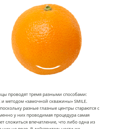
ицы проводят тремя разными способами:
K и методом «замочной скважины» SMILE.
 поскольку разные глазные центры стараются с
менно у них проводимая процедура самая
ет сложиться впечатление, что либо одна из
з них не прав. В действительности же