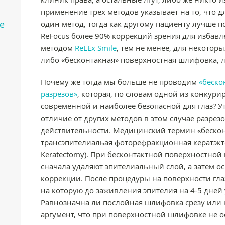
применение трех методов указывает на то, что 
е
один метод, тогда как другому пациенту лучше п
ReFocus более 90% коррекций зрения для избав
методом
ReLEx Smile
, тем не менее, для некото
либо «бесконтакная» поверхностная шлифовка, 
Почему же тогда мы больше не проводим
«беско
разрезов»
, которая, по словам одной из конкур
современной и наиболее безопасной для глаз? У
отличие от других методов в этом случае разрезо
действительности. Медицинский термин «беско
трансэпителиальая фоторефракционная кератэкт
Keratectomy). При бесконтактной поверхностно
сначала удаляют эпителиальный слой, а затем о
коррекции. После процедуры на поверхности гла
на которую до заживления эпителия на 4-5 дней
Равнозначна ли послойная шлифовка срезу или н
аргумент, что при поверхностной шлифовке не о