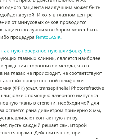
для одного пациента наилучшим может быть
одойдет другой. И хотя в глазном центре
ления от минусовых очков проводится
рых пациентов лучшим выбором может быть
либо процедура
femtoLASIK
.
нтактную поверхностную шлифовку без
ирующих глазных клиник, является наиболее
тверждения сторонников метода, что в
в на глазах не происходит, не соответствуют
нтактной» поверхностной шлифовки –
омия (ФРК)
(англ.
transepithelial Photorefractive
й шлифовке с помощью лазерного импульса
сновную ткань в степени, необходимой для
за остается рана диаметром примерно 8 мм,
 устанавливают контактную линзу.
ет, пусть каждый решает сам. Второй
стается шрама. Действительно, при