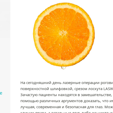
На сегодняшний день лазерные операции рогов
поверхностной шлифовкой, срезом лоскута LASI
е
Зачастую пациенты находятся в замешательстве,
помощью различных аргументов доказать, что и
лучшая, современная и безопасная для глаз. Мож
клиник права, а остальные лгут, либо же никто и