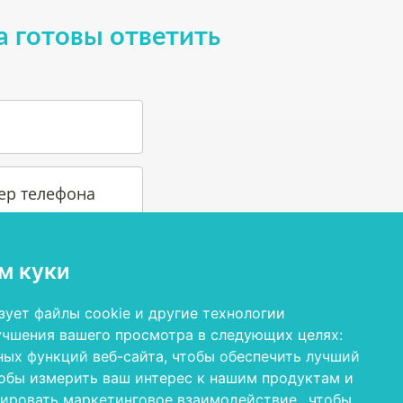
а готовы ответить
ер телефона
м куки
зует файлы cookie и другие технологии
учшения вашего просмотра в следующих целях:
ных функций веб-сайта
,
чтобы обеспечить лучший
обы измерить ваш интерес к нашим продуктам и
ловиями пользования и политикой
зировать маркетинговое взаимодействие.
,
чтобы