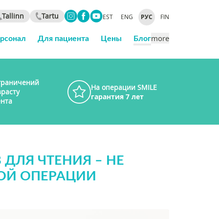
Tallinn
Tartu
EST
ENG
РУС
FIN
ерсонал
Для пациента
Цены
Блог
more
граничений
На операции SMILE
зрасту
гарантия 7 лет
нта
ДЛЯ ЧТЕНИЯ – НЕ
НОЙ ОПЕРАЦИИ