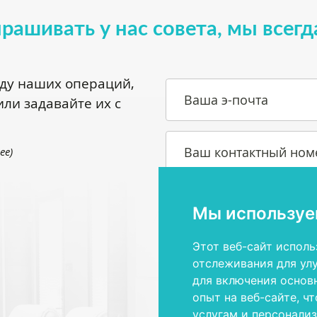
прашивать у нас совета, мы всегд
оду наших операций,
Ваша э-почта
ли задавайте их с
Ваш контактный ном
.ee
)
Ваш вопрос или желание
Мы используе
Этот веб-сайт исполь
отслеживания для ул
для включения основ
опыт на веб-сайте
,
чт
Я прочитал и согласен с
ус
услугам и персонали