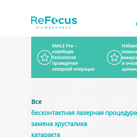
SMILE Pro
–
Избавл
новейшая
плюсо
технология
минус
проведения
и очков
лазерной операции
цилин
Все
бесконтактная лазерная процедура
заменa хрусталика
катарактa