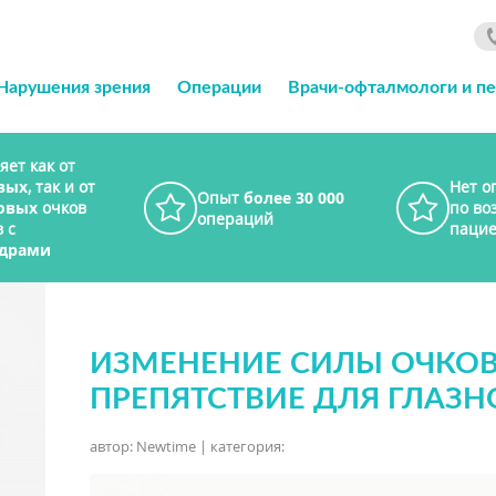
Нарушения зрения
Операции
Врачи-офталмологи и п
яет как от
вых
, так и от
Нет о
Опыт
более 30 000
овых
очков
по во
операций
 с
пацие
драми
ИЗМЕНЕНИЕ СИЛЫ ОЧКОВ 
ПРЕПЯТСТВИЕ ДЛЯ ГЛАЗ
автор: Newtime | категория: