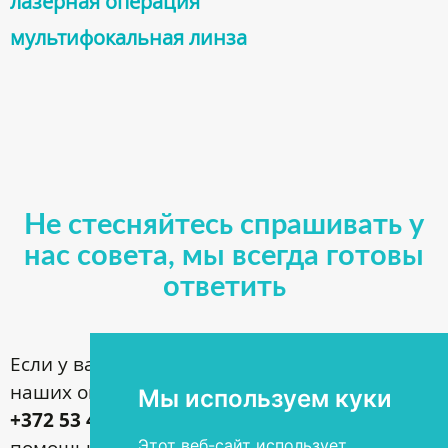
лазерная операция
мультифокальная линза
Не стесняйтесь спрашивать у
нас совета, мы всегда готовы
ответить
Если у вас имеются вопросы по поводу
наших операций, звоните по номеру
Мы используем куки
+372 53 44 35 33
или задавайте их с
помощью контактной формы
Этот веб-сайт использует