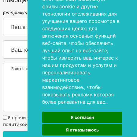
файлы cookie и другие
(отправьте письмо по адресу
info@silmakirurgia.ee
)
технологии отслеживания для
улучшения вашего просмотра в
Ваша э-почта
следующих целях:
для
включения основных функций
веб-сайта
,
чтобы обеспечить
Ваш контактный номер телефона
лучший опыт на веб-сайте
,
чтобы измерить ваш интерес к
нашим продуктам и услугам и
Ваш вопрос или желание
персонализировать
маркетинговое
взаимодействие.
,
чтобы
показывать рекламу которая
более релевантна для вас.
.
Я прочитал и согласен с
условиями пользования и
Я согласен
политикой конфиденциальности
Я отказываюсь