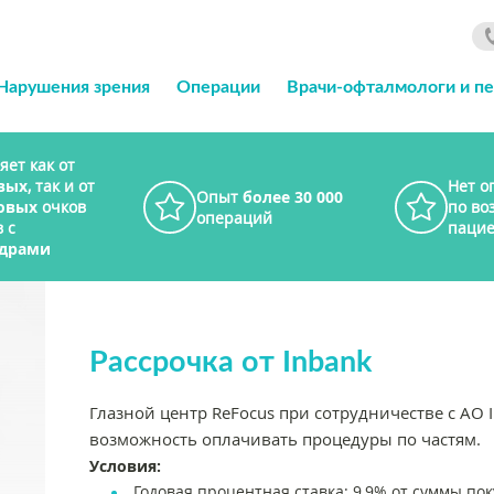
Нарушения зрения
Операции
Врачи-офталмологи и п
яет как от
вых
, так и от
Нет о
Опыт
более 30 000
овых
очков
по во
операций
 с
пацие
драми
Рассрочка от Inbank
Глазной центр ReFocus при сотрудничестве с АО 
возможность оплачивать процедуры по частям.
Условия:
Годовая процентная ставка: 9,9% от суммы по