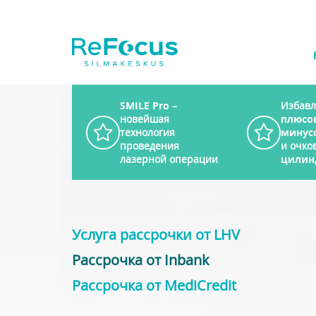
SMILE Pro
–
Избавл
новейшая
плюсо
технология
минус
проведения
и очков
лазерной операции
цилин
Услуга рассрочки от LHV
Рассрочка от Inbank
Рассрочка от MediCredit