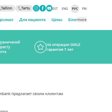
Tallinn
Tartu
EST
ENG
РУС
FIN
ерсонал
Для пациента
Цены
Блог
more
граничений
На операции SMILE
зрасту
гарантия 7 лет
нта
Inbank предлагает своим клиентам
купки